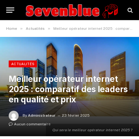
»
»
Home
Actualités
Meilleur opérateur internet 2025 : comparatif des leaders en qualité et prix
ACTUALITÉS
Meilleur opérateur internet
2025 : comparatif des leaders
en qualité et prix
By
Administrateur
23 février 2025
Aucun commentaire
Qui sera le meilleur opérateur internet 2025 ?