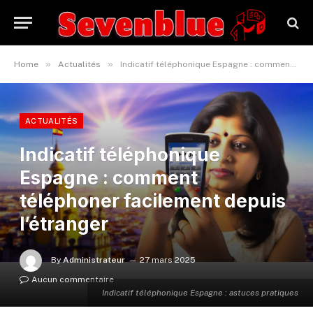
»
»
Home
Actualités
Indicatif téléphonique Espagne : comment téléphoner facilement depuis l’étranger
ACTUALITÉS
Indicatif téléphonique
Espagne : comment
téléphoner facilement depuis
l’étranger
By
Administrateur
27 mars 2025
Aucun commentaire
Indicatif téléphonique Espagne : astuces pratiques